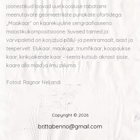
joonestikud loovad uue koosluse rabataimi
meenutavate geomeetriliste punakate ofortidega.
„Maakaar“ on kaarekujuline serigraafiaseeria
maastikukompositsioone. Suvised taimed ja
värvipaletid on korjatud põllu- ja peenramaalt, aiast ja
teepervelt. Elukaar, maakaar, triumfikaar, koopaukse
kaar, kirikuakende kaar – seeria kutsub aknast sisse,
kaare alla maid ja ilmu piiluma.
Fotod: Ragnar Neljandi
Copyright © 2026
brittabenno@gmail.com