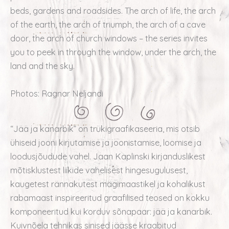
beds, gardens and roadsides. The arch of life, the arch
of the earth, the arch of triumph, the arch of a cave
door, the arch of church windows – the series invites
you to peek in through the window, under the arch, the
land and the sky.
Photos: Ragnar Neljandi
“Jää ja kanarbik” on trükigraafikaseeria, mis otsib
ühiseid jooni kirjutamise ja joonistamise, loomise ja
loodusjõudude vahel. Jaan Kaplinski kirjanduslikest
mõtisklustest liikide vahelisest hingesugulusest,
kaugetest rännakutest mägimaastikel ja kohalikust
rabamaast inspireeritud graafilised teosed on kokku
komponeeritud kui korduv sõnapaar: jää ja kanarbik.
Kuivnõela tehnikas sinised jäässe kraabitud